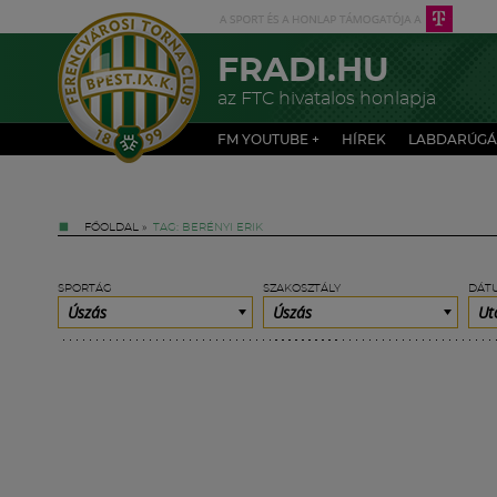
FRADI.HU
az FTC hivatalos honlapja
FM YOUTUBE +
HÍREK
LABDARÚGÁ
FŐOLDAL
»
TAG: BERÉNYI ERIK
SPORTÁG
SZAKOSZTÁLY
DÁT
Úszás
Úszás
Ut