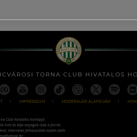
NCVÁROSI TORNA CLUB HIVATALOS H
T
IMPRESSZUM
MODERÁLÁSI ALAPELVEK
HON
rna Club hivatalos honlapja
tó írott és képi anyagok csak a forrás
vel, internetes felhasználás esetén aktív
ználhatóak fel.