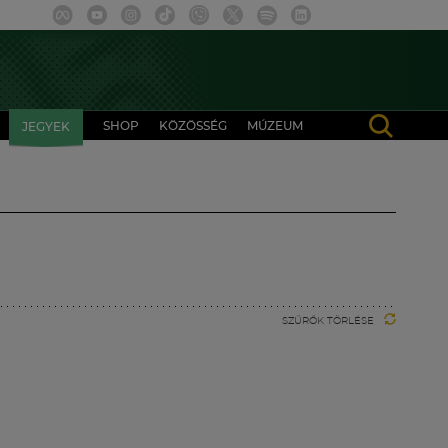
SHOP
KÖZÖSSÉG
MÚZEUM
JEGYEK
SZŰRŐK TÖRLÉSE