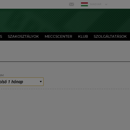
MAGYAR
S
SZAKOSZTÁLYOK
MECCSCENTER
KLUB
SZOLGÁLTATÁSOK
UM
olsó 1 hónap