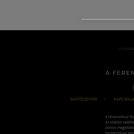
A FERE
SAJTÓCENTER
KAPCSOLA
A Ferencvárosi To
Az oldalon találha
pontos megjelölésé
hivatkozással has