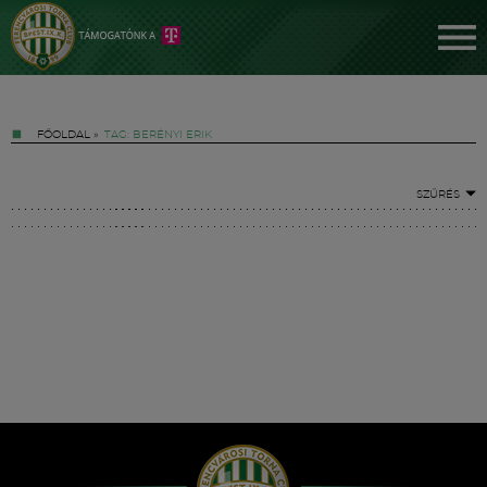
FŐOLDAL
»
TAG: BERÉNYI ERIK
SZŰRÉS
Jegyek
FM YouTube +
Hírek