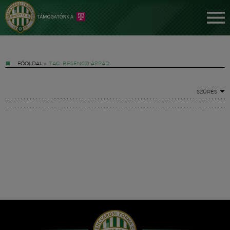
FŐOLDAL
»
TAG: BESENCZI ÁRPÁD
SZŰRÉS
Jegyek
FM YouTube +
Hírek