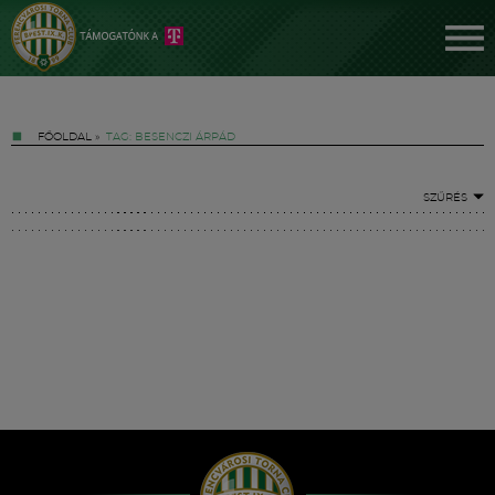
FŐOLDAL
»
TAG: BESENCZI ÁRPÁD
SZŰRÉS
Jegyek
FM YouTube +
Hírek