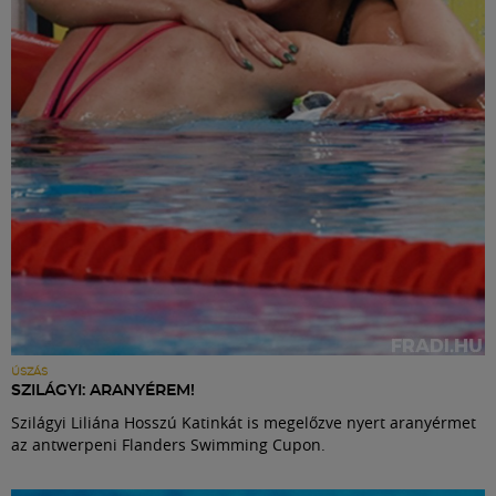
Labdarúgás
Szakosztályok
Meccscenter
Klub
Szolgáltatások
Shop
ÚSZÁS
SZILÁGYI: ARANYÉREM!
Szilágyi Liliána Hosszú Katinkát is megelőzve nyert aranyérmet
Közösség
az antwerpeni Flanders Swimming Cupon.