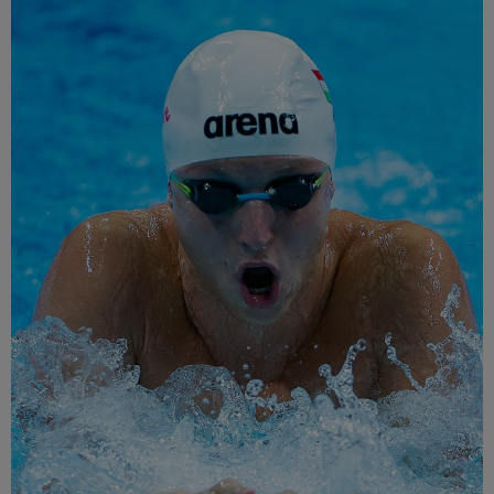
Múzeum
English