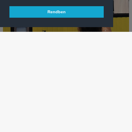
Rendben
ÚSZÁS
TAROLT AZ FTC: VERRASZTÓÉK 21 ÉRMET NYERTEK
OSTRAVÁBAN
A Fradi hat úszója 11 aranyat és 5-5 ezüst-, illetve bronzérmet
szerzett az ostravai nemzetközi...
TÖBB