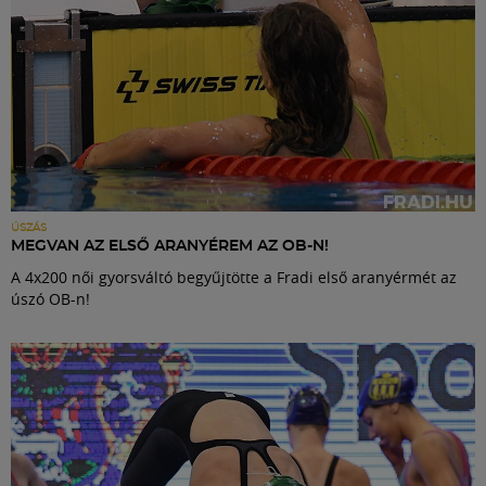
ÚSZÁS
MEGVAN AZ ELSŐ ARANYÉREM AZ OB-N!
A 4x200 női gyorsváltó begyűjtötte a Fradi első aranyérmét az
úszó OB-n!