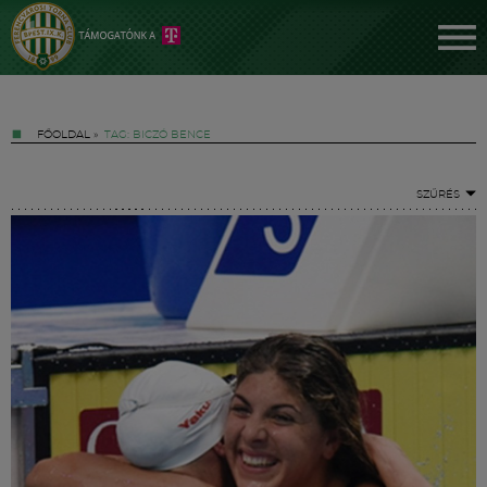
FŐOLDAL
»
TAG: BICZÓ BENCE
SZŰRÉS
Jegyek
FM YouTube +
Hírek