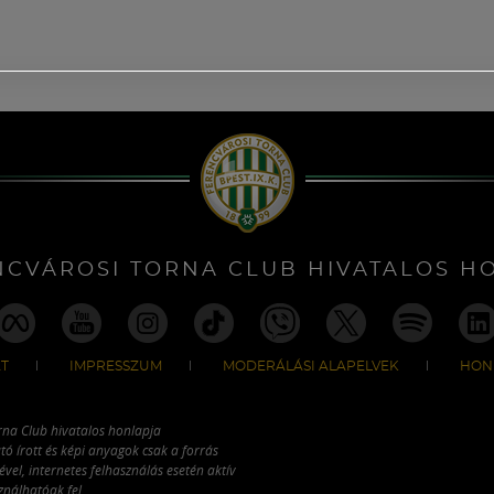
NCVÁROSI TORNA CLUB HIVATALOS H
T
IMPRESSZUM
MODERÁLÁSI ALAPELVEK
HON
rna Club hivatalos honlapja
tó írott és képi anyagok csak a forrás
vel, internetes felhasználás esetén aktív
ználhatóak fel.