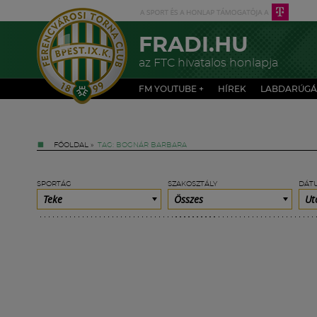
FRADI.HU
az FTC hivatalos honlapja
FM YOUTUBE +
HÍREK
LABDARÚGÁ
FŐOLDAL
»
TAG: BOGNÁR BARBARA
SPORTÁG
SZAKOSZTÁLY
DÁT
Teke
Összes
Ut