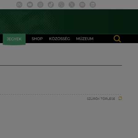
SHOP
KÖZÖSSÉG
MÚZEUM
JEGYEK
SZŰRŐK TÖRLÉSE