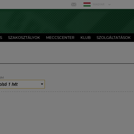
MAGYAR
S
SZAKOSZTÁLYOK
MECCSCENTER
KLUB
SZOLGÁLTATÁSOK
UM
olsó 1 hét