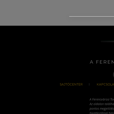
A FERE
SAJTÓCENTER
KAPCSOLA
A Ferencvárosi To
Az oldalon találha
pontos megjelölésé
hivatkozással has