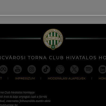
NCVÁROSI TORNA CLUB HIVATALOS H
T
IMPRESSZUM
MODERÁLÁSI ALAPELVEK
HON
rna Club hivatalos honlapja
tó írott és képi anyagok csak a forrás
vel, internetes felhasználás esetén aktív
ználhatóak fel.