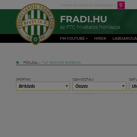
FRADI.HU
az FTC hivatalos honlapja
FM YOUTUBE +
HÍREK
LABDARÚGÁ
FŐOLDAL
»
TAG: BOGNÁR BARBARA
SPORTÁG
SZAKOSZTÁLY
DÁT
Birkózás
Összes
Ut