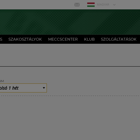
MAGYAR
S
SZAKOSZTÁLYOK
MECCSCENTER
KLUB
SZOLGÁLTATÁSOK
UM
olsó 1 hét