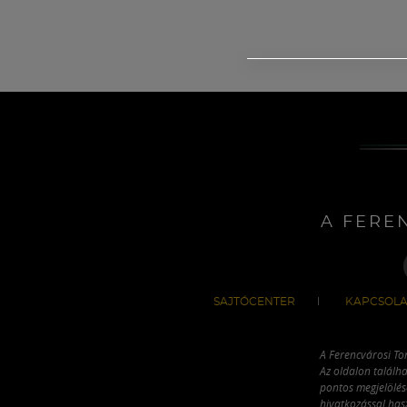
A FERE
SAJTÓCENTER
KAPCSOLA
A Ferencvárosi To
Az oldalon találha
pontos megjelölésé
hivatkozással has