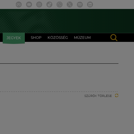
SHOP
KÖZÖSSÉG
MÚZEUM
JEGYEK
SZŰRŐK TÖRLÉSE