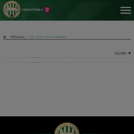
FŐOLDAL
»
TAG: BOGNÁR BARBARA
SZŰRÉS
Jegyek
FM YouTube +
Hírek