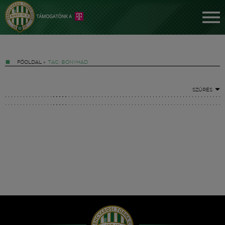
FŐOLDAL
»
TAG: BONYHÁD
SZŰRÉS
Jegyek
FM YouTube +
Hírek