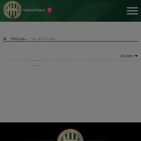
FŐOLDAL
»
TAG: BONYHÁD
SZŰRÉS
Jegyek
FM YouTube +
Hírek