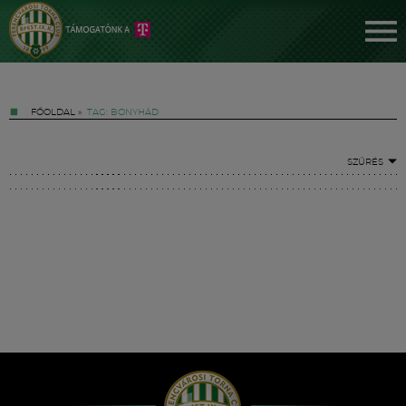
FŐOLDAL
»
TAG: BONYHÁD
SZŰRÉS
Jegyek
FM YouTube +
Hírek