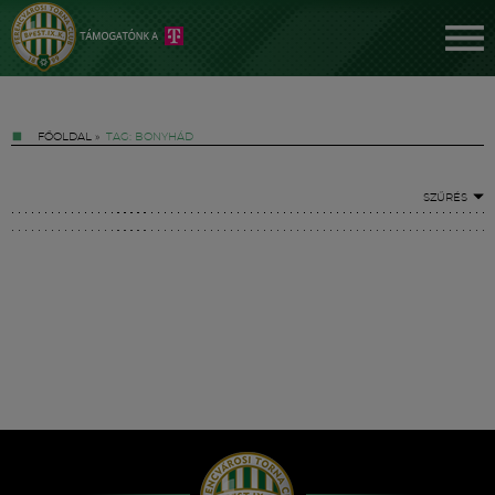
FŐOLDAL
»
TAG: BONYHÁD
SZŰRÉS
Jegyek
FM YouTube +
Hírek