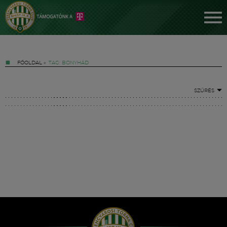
FŐOLDAL
»
TAG: BONYHÁD
SZŰRÉS
Jegyek
FM YouTube +
Hírek