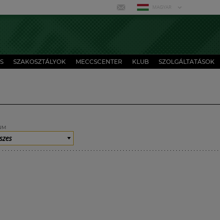
MAGYAR
S
SZAKOSZTÁLYOK
MECCSCENTER
KLUB
SZOLGÁLTATÁSOK
UM
szes