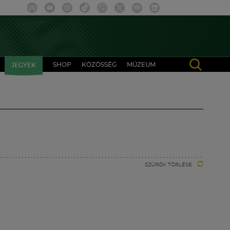
SHOP
KÖZÖSSÉG
MÚZEUM
JEGYEK
SZŰRŐK TÖRLÉSE