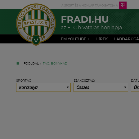
FRADI.HU
az FTC hivatalos honlapja
FM YOUTUBE +
HÍREK
LABDARÚGÁ
FŐOLDAL
»
TAG: BONYHÁD
SPORTÁG
SZAKOSZTÁLY
DÁT
Korcsolya
Összes
Ös