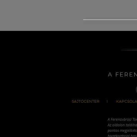
A FERE
SAJTÓCENTER
KAPCSOLA
A Ferencvárosi To
Az oldalon találha
pontos megjelölésé
hivatkozással has