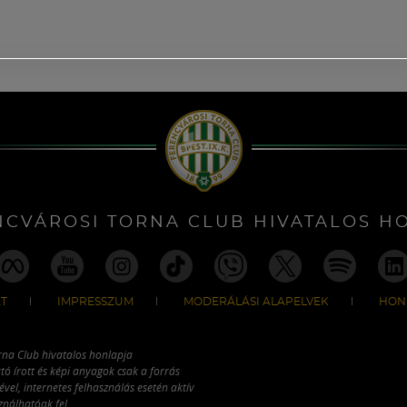
NCVÁROSI TORNA CLUB HIVATALOS H
T
IMPRESSZUM
MODERÁLÁSI ALAPELVEK
HON
rna Club hivatalos honlapja
tó írott és képi anyagok csak a forrás
vel, internetes felhasználás esetén aktív
ználhatóak fel.