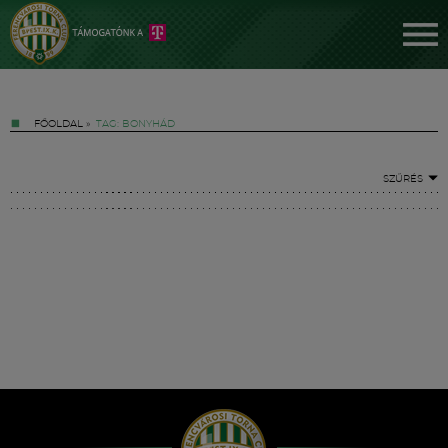
FŐOLDAL
»
TAG: BONYHÁD
SZŰRÉS
Jegyek
FM YouTube +
Hírek