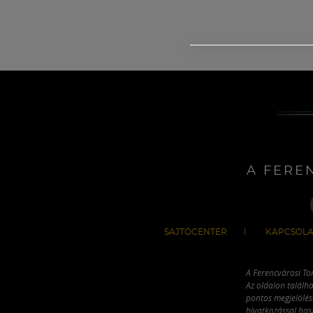
A FERE
SAJTÓCENTER
KAPCSOLA
A Ferencvárosi To
Az oldalon találha
pontos megjelölésé
hivatkozással has