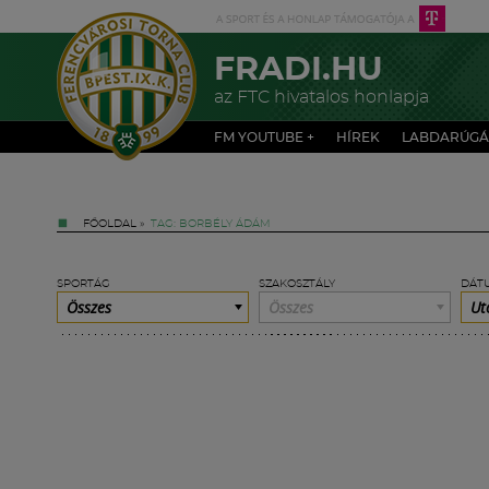
FRADI.HU
az FTC hivatalos honlapja
FM YOUTUBE +
HÍREK
LABDARÚGÁ
FŐOLDAL
»
TAG: BORBÉLY ÁDÁM
SPORTÁG
SZAKOSZTÁLY
DÁT
Összes
Összes
Ut