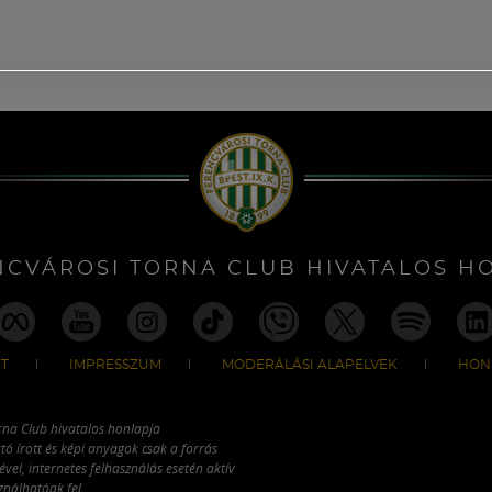
NCVÁROSI TORNA CLUB HIVATALOS H
T
IMPRESSZUM
MODERÁLÁSI ALAPELVEK
HON
rna Club hivatalos honlapja
tó írott és képi anyagok csak a forrás
vel, internetes felhasználás esetén aktív
ználhatóak fel.