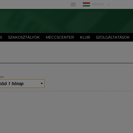
MAGYAR
S
SZAKOSZTÁLYOK
MECCSCENTER
KLUB
SZOLGÁLTATÁSOK
UM
olsó 1 hónap