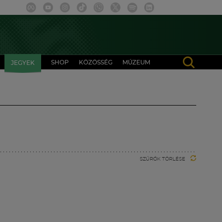
SHOP
KÖZÖSSÉG
MÚZEUM
JEGYEK
SZŰRŐK TÖRLÉSE