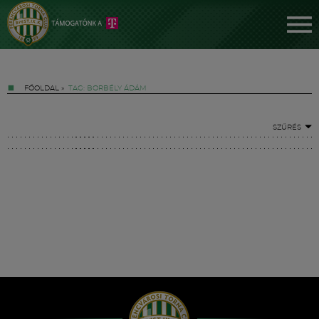
FŐOLDAL
»
TAG: BORBÉLY ÁDÁM
SZŰRÉS
Jegyek
FM YouTube +
Hírek