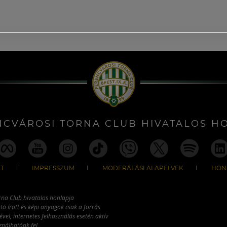
NCVÁROSI TORNA CLUB HIVATALOS H
T
IMPRESSZUM
MODERÁLÁSI ALAPELVEK
HON
rna Club hivatalos honlapja
tó írott és képi anyagok csak a forrás
vel, internetes felhasználás esetén aktív
ználhatóak fel.