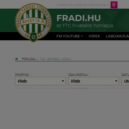
FRADI.HU
az FTC hivatalos honlapja
FM YOUTUBE +
HÍREK
LABDARÚGÁ
FŐOLDAL
»
TAG: BORBÉLY ÁDÁM
SPORTÁG
SZAKOSZTÁLY
DÁT
Vívás
Vívás
Ut