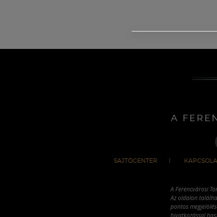
A FERE
SAJTÓCENTER
KAPCSOLA
A Ferencvárosi To
Az oldalon találha
pontos megjelölésé
hivatkozással has