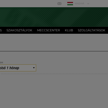
MAGYAR
S
SZAKOSZTÁLYOK
MECCSCENTER
KLUB
SZOLGÁLTATÁSOK
UM
olsó 1 hónap