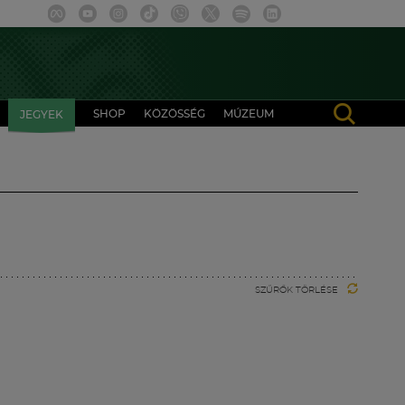
SHOP
KÖZÖSSÉG
MÚZEUM
JEGYEK
SZŰRŐK TÖRLÉSE