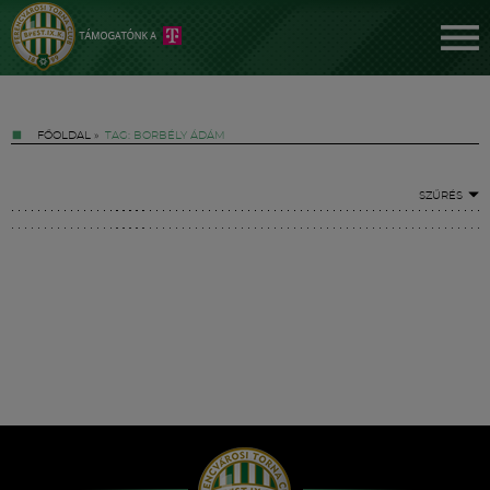
FŐOLDAL
»
TAG: BORBÉLY ÁDÁM
SZŰRÉS
Jegyek
FM YouTube +
Hírek