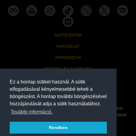
SAJTÓCENTER
KAPCSOLAT
IMPRESSZUM
MODERÁLÁSI ALAPELVEK
HONLAP ADATKEZELÉSI TÁJÉKOZTATÓ
Ez a honlap sütiket használ. A sütik
elfogadásával kényelmesebbé teheti a
böngészést. A honlap további böngészésével
A Ferencvárosi Torna Club hivatalos honlapja
hozzájárulását adja a sütik használatához.
Az oldalon található írott és képi anyagok csak a forrás pontos
További információ.
megjelölésével, internetes felhasználás esetén aktív hivatkozással
használhatóak fel.
Rendben