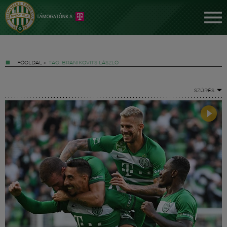
FŐOLDAL
»
TAG: BRANIKOVITS LÁSZLÓ
SZŰRÉS
Jegyek
FM YouTube +
Hírek