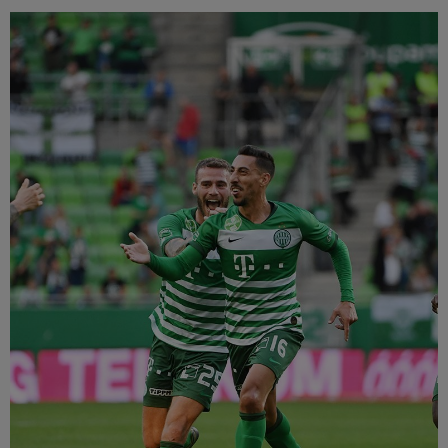
Múzeum
English