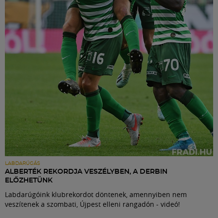
Labdarúgás
Szakosztályok
Meccscenter
Klub
Szolgáltatások
Shop
LABDARÚGÁS
ALBERTÉK REKORDJA VESZÉLYBEN, A DERBIN
ELŐZHETÜNK
Közösség
Labdarúgóink klubrekordot döntenek, amennyiben nem
veszítenek a szombati, Újpest elleni rangadón - videó!