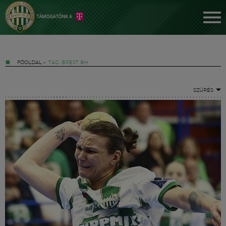
FŐOLDAL
»
TAG: BREST BH
SZŰRÉS
Jegyek
FM YouTube +
Hírek