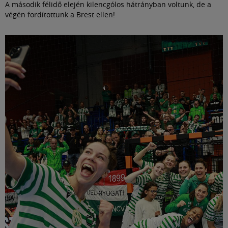
A második félidő elején kilencgólos hátrányban voltunk, de a
végén fordítottunk a Brest ellen!