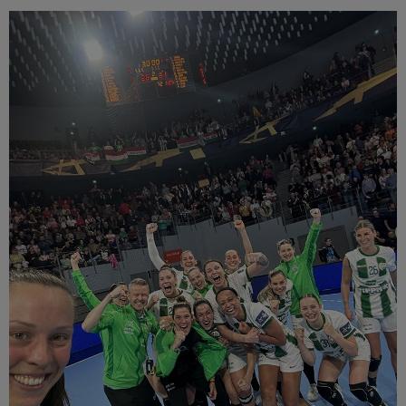
Múzeum
English