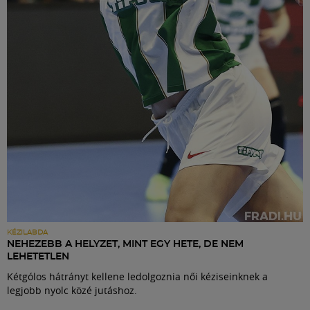
Labdarúgás
Szakosztályok
Meccscenter
Klub
Szolgáltatások
Shop
KÉZILABDA
NEHEZEBB A HELYZET, MINT EGY HETE, DE NEM
LEHETETLEN
Közösség
Kétgólos hátrányt kellene ledolgoznia női kéziseinknek a
legjobb nyolc közé jutáshoz.