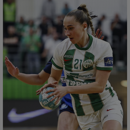
Múzeum
English