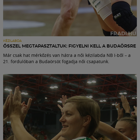
KÉZILABDA
ŐSSZEL MEGTAPASZTALTUK: FIGYELNI KELL A BUDAÖRSRE
Már csak hat mérkőzés van hátra a női kézilabda NB I-ből – a
21. fordulóban a Budaörsöt fogadja női csapatunk.