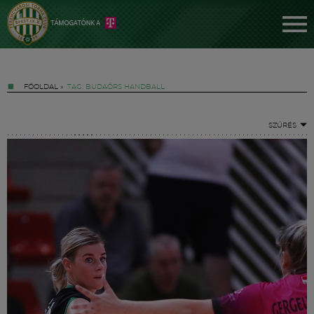
FŐOLDAL
»
TAG: BUDAÖRS HANDBALL
SZŰRÉS
Jegyek
FM YouTube +
Hírek