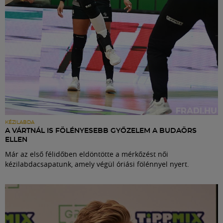
KÉZILABDA
A VÁRTNÁL IS FÖLÉNYESEBB GYŐZELEM A BUDAÖRS
ELLEN
Már az első félidőben eldöntötte a mérkőzést női
kézilabdacsapatunk, amely végül óriási fölénnyel nyert.