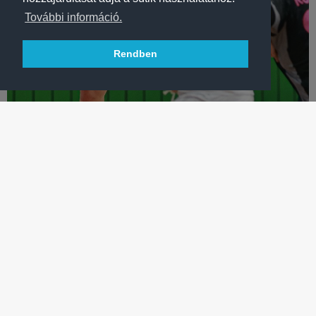
További információ.
Rendben
KÉZILABDA
RITKÁN LÁTHATÓ TEMPÓ: SZOMBATON ÚJRA BAJNOKI
Női kézilabdacsapatunk a csütörtöki Magyar Kupa-mérkőzés
után két nappal újra pályára lép.
TÖBB