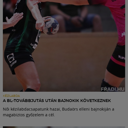
Labdarúgás
Szakosztályok
Meccscenter
Klub
Szolgáltatások
Shop
KÉZILABDA
A BL-TOVÁBBJUTÁS UTÁN BAJNOKIK KÖVETKEZNEK
Női kézilabdacsapatunk hazai, Budaörs elleni bajnokiján a
Közösség
magabiztos győzelem a cél.