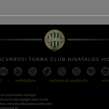
NCVÁROSI TORNA CLUB HIVATALOS H
T
IMPRESSZUM
MODERÁLÁSI ALAPELVEK
HON
rna Club hivatalos honlapja
tó írott és képi anyagok csak a forrás
vel, internetes felhasználás esetén aktív
ználhatóak fel.