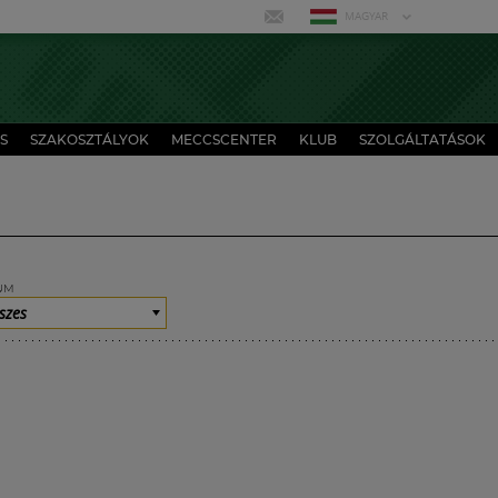
MAGYAR
S
SZAKOSZTÁLYOK
MECCSCENTER
KLUB
SZOLGÁLTATÁSOK
UM
szes