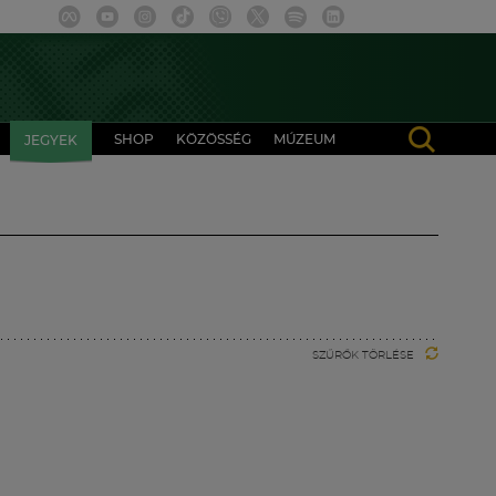
SHOP
KÖZÖSSÉG
MÚZEUM
JEGYEK
SZŰRŐK TÖRLÉSE