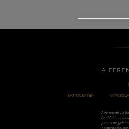
A FERE
SAJTÓCENTER
KAPCSOLA
A Ferencvárosi To
Az oldalon találha
pontos megjelölésé
hivatkozással has