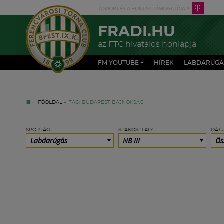
FRADI.HU
az FTC hivatalos honlapja
FM YOUTUBE +
HÍREK
LABDARÚGÁ
FŐOLDAL
»
TAG: BUDAPEST BAJNOKSÁG
SPORTÁG
SZAKOSZTÁLY
DÁT
Labdarúgás
NB III
Ös