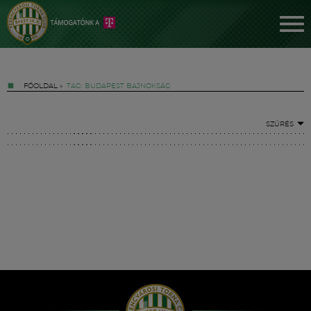
FŐOLDAL
»
TAG: BUDAPEST BAJNOKSÁG
SZŰRÉS
Jegyek
FM YouTube +
Hírek