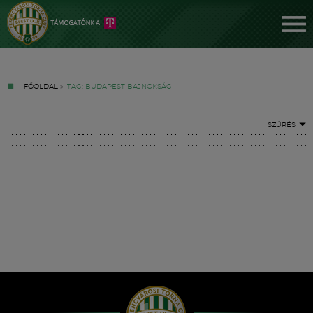
FŐOLDAL
»
TAG: BUDAPEST BAJNOKSÁG
SZŰRÉS
Jegyek
FM YouTube +
Hírek