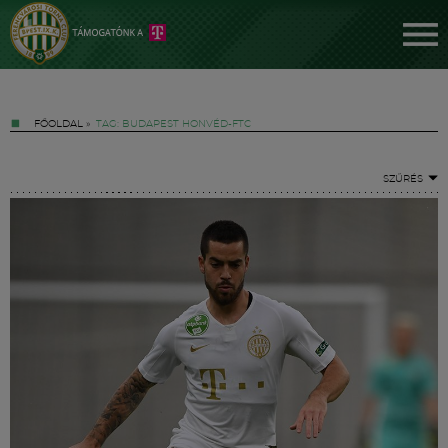
FŐOLDAL
»
TAG: BUDAPEST HONVÉD-FTC
SZŰRÉS
Jegyek
FM YouTube +
Hírek