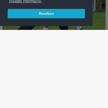
További információ.
Rendben
LABDARÚGÁS
ÍGY ZAJLOTT A SZEZON UTOLSÓ EDZÉSE - RIPORT
Hangulatjelentés férfi labdarúgócsapatunk szezonbeli utolsó
edzésnapjáról.
TÖBB