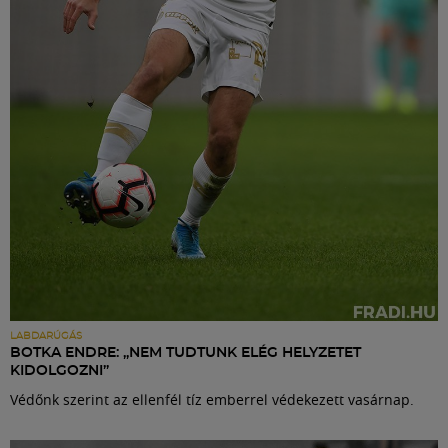
Labdarúgás
Szakosztályok
Meccscenter
Klub
Szolgáltatások
Shop
LABDARÚGÁS
BOTKA ENDRE: „NEM TUDTUNK ELÉG HELYZETET
KIDOLGOZNI”
Közösség
Védőnk szerint az ellenfél tíz emberrel védekezett vasárnap.