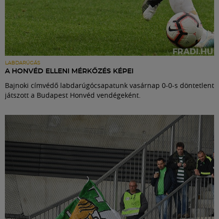
LABDARÚGÁS
A HONVÉD ELLENI MÉRKŐZÉS KÉPEI
Bajnoki címvédő labdarúgócsapatunk vasárnap 0-0-s döntetlent
játszott a Budapest Honvéd vendégeként.