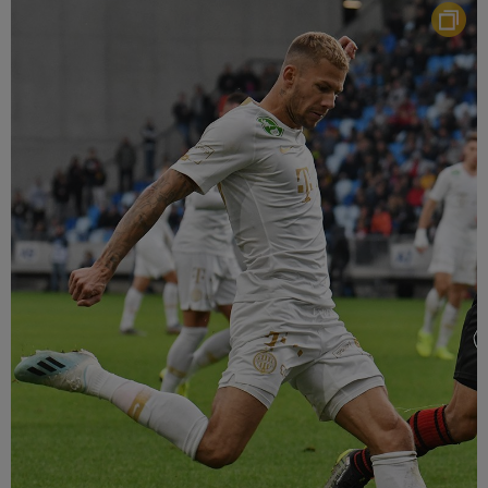
Múzeum
English