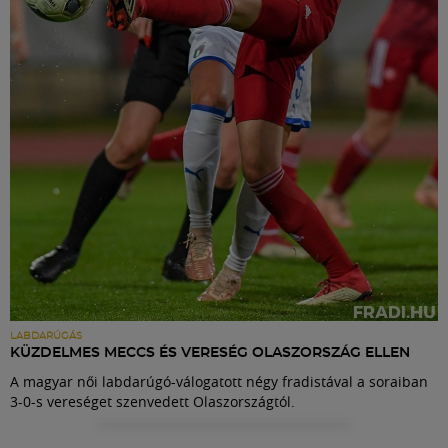
Labdarúgás
Szakosztályok
Meccscenter
Klub
Szolgáltatások
Shop
LABDARÚGÁS
KÜZDELMES MECCS ÉS VERESÉG OLASZORSZÁG ELLEN
A magyar női labdarúgó-válogatott négy fradistával a soraiban
Közösség
3-0-s vereséget szenvedett Olaszországtól.