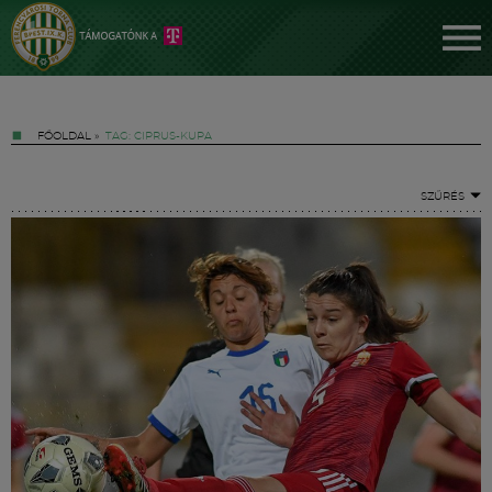
FŐOLDAL
»
TAG: CIPRUS-KUPA
SZŰRÉS
Jegyek
FM YouTube +
Hírek