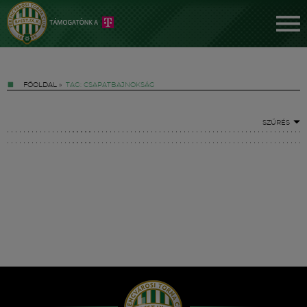
FŐOLDAL
»
TAG: CSAPATBAJNOKSÁG
SZŰRÉS
Jegyek
FM YouTube +
Hírek