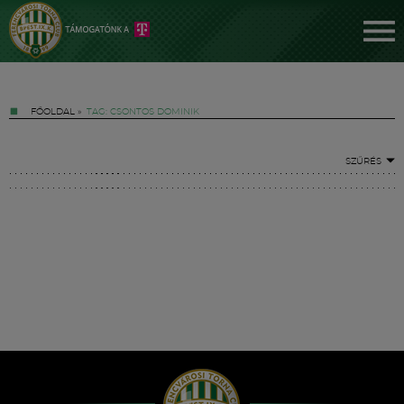
FŐOLDAL
»
TAG: CSONTOS DOMINIK
SZŰRÉS
Jegyek
FM YouTube +
Hírek