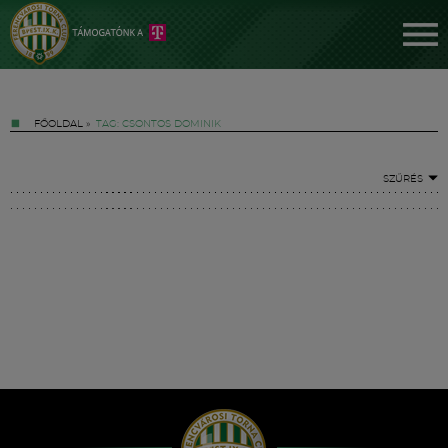
FŐOLDAL
»
TAG: CSONTOS DOMINIK
SZŰRÉS
Jegyek
FM YouTube +
Hírek