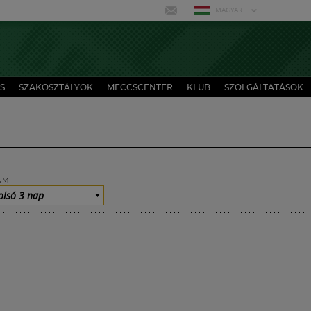
MAGYAR
S
SZAKOSZTÁLYOK
MECCSCENTER
KLUB
SZOLGÁLTATÁSOK
UM
olsó 3 nap