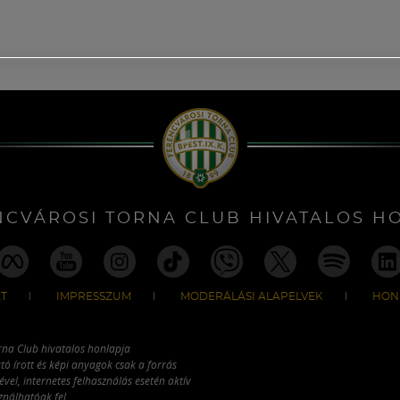
NCVÁROSI TORNA CLUB HIVATALOS H
T
IMPRESSZUM
MODERÁLÁSI ALAPELVEK
HON
rna Club hivatalos honlapja
tó írott és képi anyagok csak a forrás
vel, internetes felhasználás esetén aktív
ználhatóak fel.