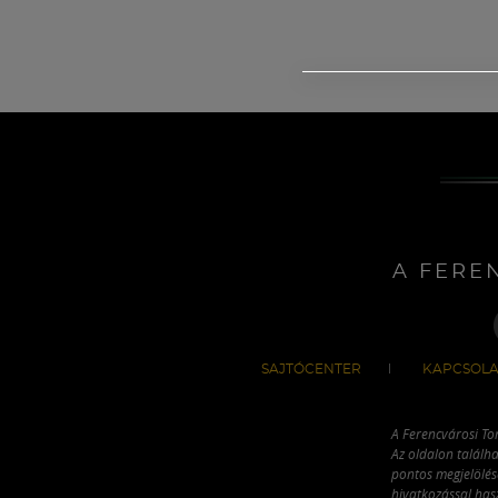
A FERE
SAJTÓCENTER
KAPCSOLA
A Ferencvárosi To
Az oldalon találha
pontos megjelölésé
hivatkozással has