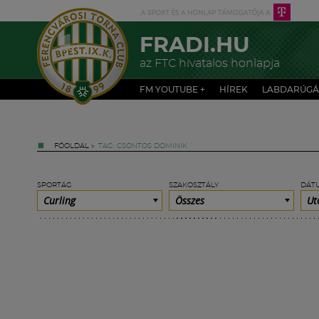
FRADI.HU
az FTC hivatalos honlapja
FM YOUTUBE +
HÍREK
LABDARÚGÁ
FŐOLDAL
»
TAG: CSONTOS DOMINIK
SPORTÁG
SZAKOSZTÁLY
DÁT
Curling
Összes
Ut