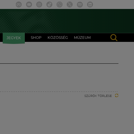
SHOP
KÖZÖSSÉG
MÚZEUM
JEGYEK
SZŰRŐK TÖRLÉSE