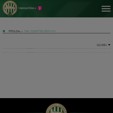
FŐOLDAL
»
TAG: CSONTOS DOMINIK
SZŰRÉS
Jegyek
FM YouTube +
Hírek