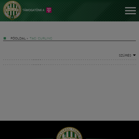
FŐOLDAL
»
TAG: CURLING
SZŰRÉS
Jegyek
FM YouTube +
Hírek