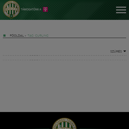
FŐOLDAL
»
TAG: CURLING
SZŰRÉS
Jegyek
FM YouTube +
Hírek