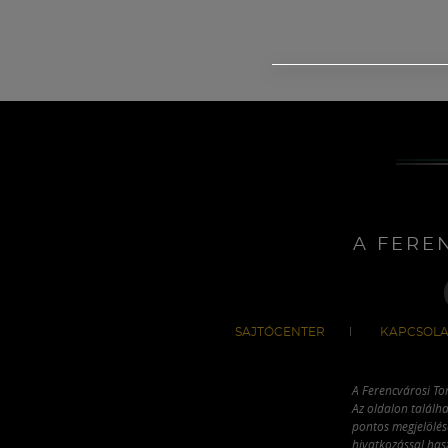
A FERE
SAJTÓCENTER
KAPCSOLA
A Ferencvárosi To
Az oldalon találha
pontos megjelölésé
hivatkozással has