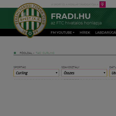
FRADI.HU
az FTC hivatalos honlapja
FM YOUTUBE +
HÍREK
LABDARÚGÁ
FŐOLDAL
»
TAG: CURLING
SPORTÁG
SZAKOSZTÁLY
DÁT
Curling
Összes
Ut