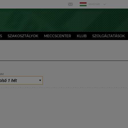
MAGYAR
S
SZAKOSZTÁLYOK
MECCSCENTER
KLUB
SZOLGÁLTATÁSOK
UM
olsó 1 hét