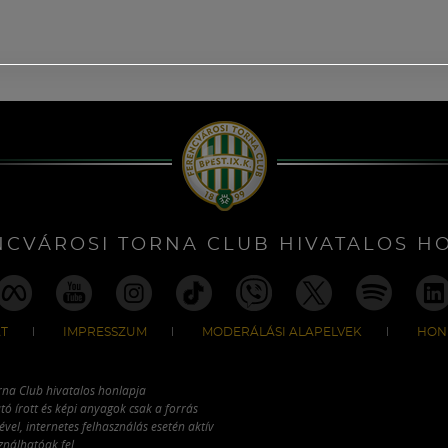
NCVÁROSI TORNA CLUB HIVATALOS H
T
IMPRESSZUM
MODERÁLÁSI ALAPELVEK
HON
rna Club hivatalos honlapja
tó írott és képi anyagok csak a forrás
vel, internetes felhasználás esetén aktív
ználhatóak fel.