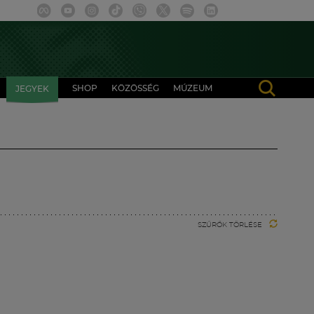
SHOP
KÖZÖSSÉG
MÚZEUM
JEGYEK
SZŰRŐK TÖRLÉSE