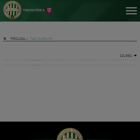
FŐOLDAL
»
TAG: CURLING
SZŰRÉS
Jegyek
FM YouTube +
Hírek