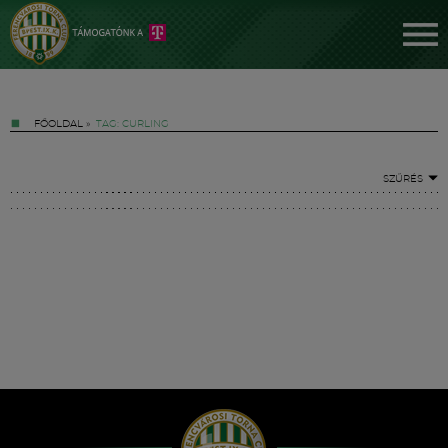
FŐOLDAL
»
TAG: CURLING
SZŰRÉS
Jegyek
FM YouTube +
Hírek