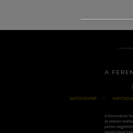
A FERE
SAJTÓCENTER
KAPCSOLA
A Ferencvárosi To
Az oldalon találha
pontos megjelölésé
hivatkozással has