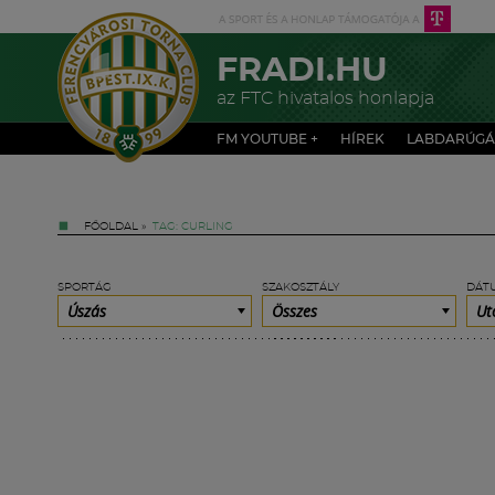
FRADI.HU
az FTC hivatalos honlapja
FM YOUTUBE +
HÍREK
LABDARÚGÁ
FŐOLDAL
»
TAG: CURLING
SPORTÁG
SZAKOSZTÁLY
DÁT
Úszás
Összes
Ut