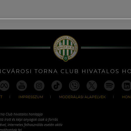
NCVÁROSI TORNA CLUB HIVATALOS H
T
IMPRESSZUM
MODERÁLÁSI ALAPELVEK
HON
rna Club hivatalos honlapja
tó írott és képi anyagok csak a forrás
vel, internetes felhasználás esetén aktív
ználhatóak fel.