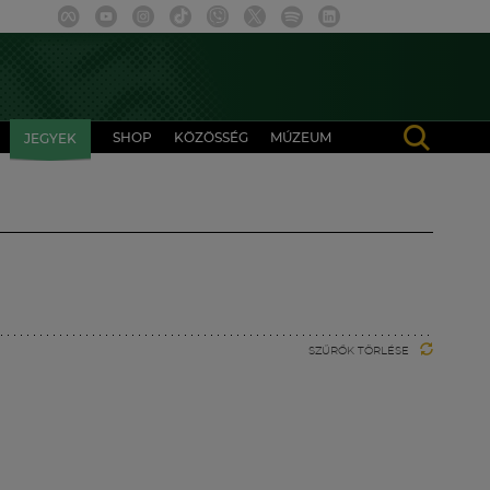
SHOP
KÖZÖSSÉG
MÚZEUM
JEGYEK
SZŰRŐK TÖRLÉSE