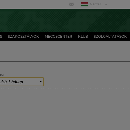
MAGYAR
S
SZAKOSZTÁLYOK
MECCSCENTER
KLUB
SZOLGÁLTATÁSOK
UM
olsó 1 hónap