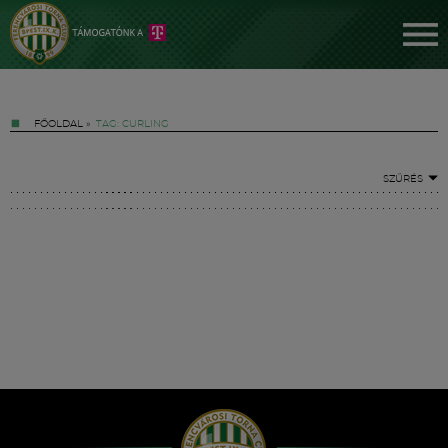
FŐOLDAL
»
TAG: CURLING
SZŰRÉS
Jegyek
FM YouTube +
Hírek