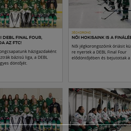
JÉGKORONG
I DEBL FINAL FOUR,
NŐI HOKISAINK IS A FINÁLÉ
A AZ FTC!
Női jégkorongozóink óriásit kü
rongcsapatunk házigazdaként
re nyertek a DEBL Final Four
sztrák bázisú liga, a DEBL
elődöntőjében és bejutottak a 
gyes döntőjét.