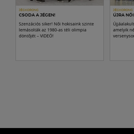
JÉGKORONG
JÉGKORONG
CSODA A JÉGEN!
ÚJRA NŐ
Szenzációs siker! Női hokisaink szinte
Újjáalakul
lemásolták az 1980-as téli olimpia
amelyik n
döntőjét – VIDEÓ!
versenysor