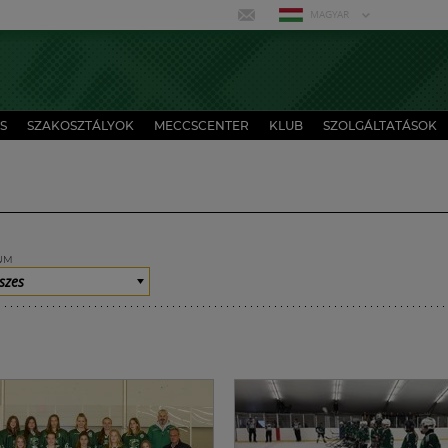
MAGYAR
S
SZAKOSZTÁLYOK
MECCSCENTER
KLUB
SZOLGÁLTATÁSOK
UM
szes