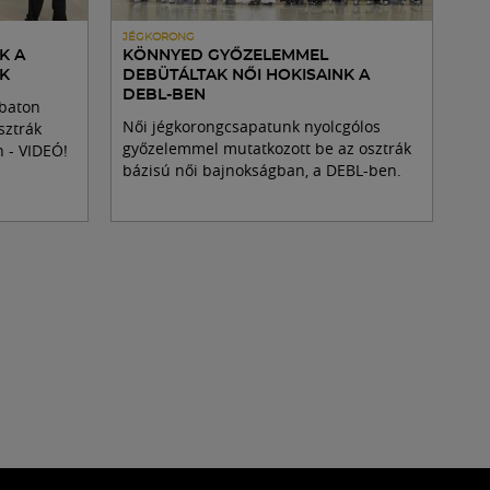
JÉGKORONG
K A
KÖNNYED GYŐZELEMMEL
IK
DEBÜTÁLTAK NŐI HOKISAINK A
DEBL-BEN
baton
Női jégkorongcsapatunk nyolcgólos
sztrák
győzelemmel mutatkozott be az osztrák
n - VIDEÓ!
bázisú női bajnokságban, a DEBL-ben.