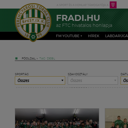
FRADI.HU
az FTC hivatalos honlapja
FM YOUTUBE +
HÍREK
LABDARÚGÁ
FŐOLDAL
»
TAG: DEBL
SPORTÁG
SZAKOSZTÁLY
DÁT
Összes
Összes
Ös