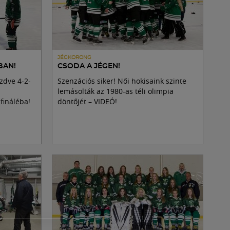
JÉGKORONG
BAN!
CSODA A JÉGEN!
zdve 4-2-
Szenzációs siker! Női hokisaink szinte
lemásolták az 1980-as téli olimpia
fináléba!
döntőjét – VIDEÓ!