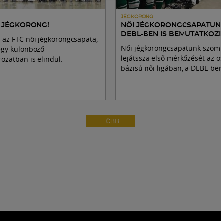
JÉGKORONG
I JÉGKORONG!
NŐI JÉGKORONGCSAPATUN
DEBL-BEN IS BEMUTATKOZ
t az FTC női jégkorongcsapata,
Női jégkorongcsapatunk szom
égy különböző
lejátssza első mérkőzését az o
ozatban is elindul.
bázisú női ligában, a DEBL-be
TÖBB