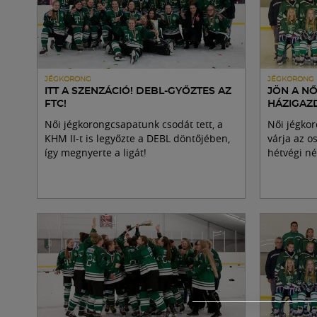
JÉGKORONG
JÉGKORONG
ITT A SZENZÁCIÓ! DEBL-GYŐZTES AZ
JÖN A NŐ
FTC!
HÁZIGAZD
Női jégkorongcsapatunk csodát tett, a
Női jégko
KHM II-t is legyőzte a DEBL döntőjében,
várja az o
így megnyerte a ligát!
hétvégi né