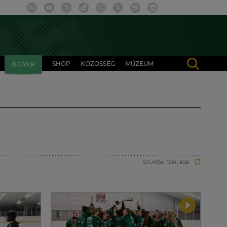
SHOP
KÖZÖSSÉG
MÚZEUM
JEGYEK
SZŰRŐK TÖRLÉSE