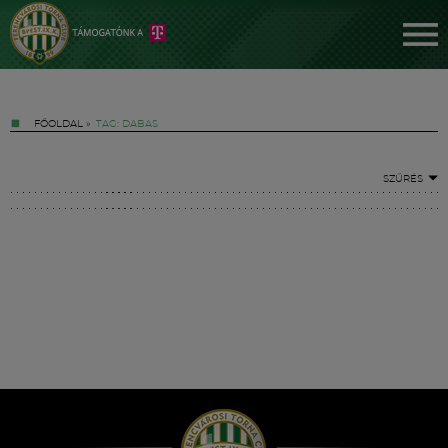
FŐOLDAL
»
TAG: DABAS
SZŰRÉS
Jegyek
FM YouTube +
Hírek