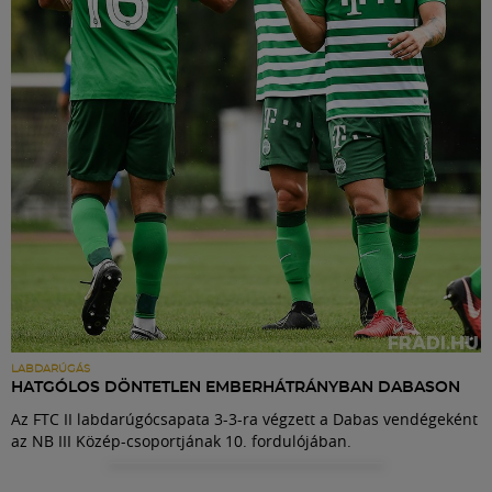
Labdarúgás
Szakosztályok
Meccscenter
Klub
Szolgáltatások
Shop
LABDARÚGÁS
HATGÓLOS DÖNTETLEN EMBERHÁTRÁNYBAN DABASON
Az FTC II labdarúgócsapata 3-3-ra végzett a Dabas vendégeként
Közösség
az NB III Közép-csoportjának 10. fordulójában.