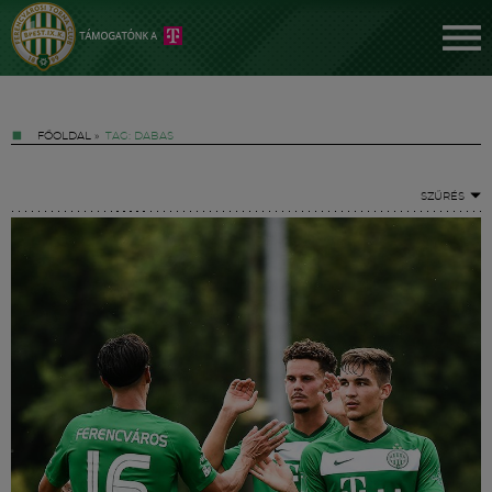
FŐOLDAL
»
TAG: DABAS
SZŰRÉS
Jegyek
FM YouTube +
Hírek