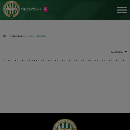
FŐOLDAL
»
TAG: DABAS
SZŰRÉS
Jegyek
FM YouTube +
Hírek