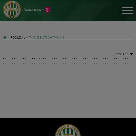
FŐOLDAL
»
TAG: DEUTSCH TAMÁS
SZŰRÉS
Jegyek
FM YouTube +
Hírek