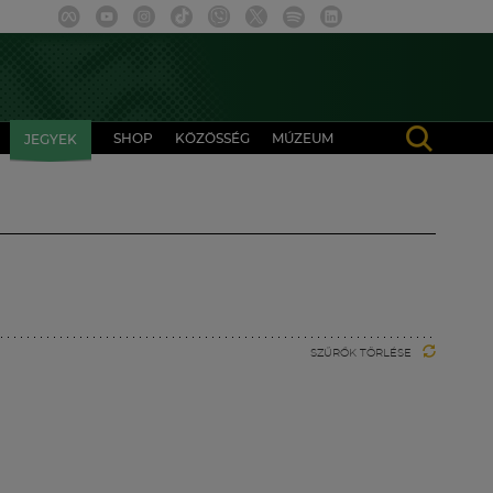
SHOP
KÖZÖSSÉG
MÚZEUM
JEGYEK
SZŰRŐK TÖRLÉSE