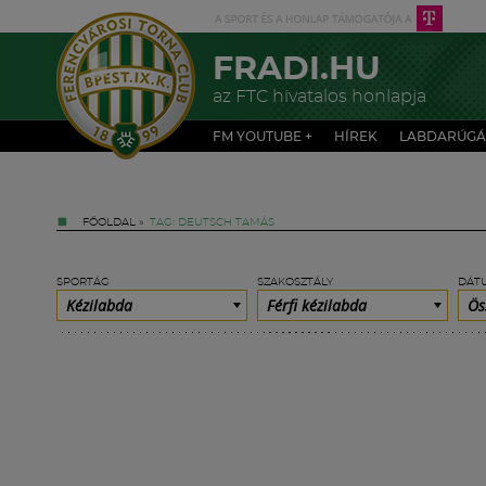
FRADI.HU
az FTC hivatalos honlapja
FM YOUTUBE +
HÍREK
LABDARÚGÁ
FŐOLDAL
»
TAG: DEUTSCH TAMÁS
SPORTÁG
SZAKOSZTÁLY
DÁT
Kézilabda
Férfi kézilabda
Ös