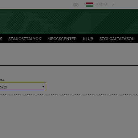
MAGYAR
S
SZAKOSZTÁLYOK
MECCSCENTER
KLUB
SZOLGÁLTATÁSOK
UM
szes