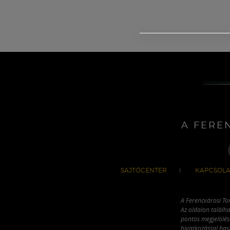
A FERE
SAJTÓCENTER
KAPCSOLA
A Ferencvárosi To
Az oldalon találha
pontos megjelölésé
hivatkozással has