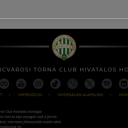
NCVÁROSI TORNA CLUB HIVATALOS H
T
IMPRESSZUM
MODERÁLÁSI ALAPELVEK
HON
rna Club hivatalos honlapja
tó írott és képi anyagok csak a forrás
vel, internetes felhasználás esetén aktív
ználhatóak fel.