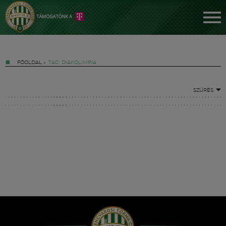
FŐOLDAL
»
TAG: DIÁKOLIMPIA
SZŰRÉS
Jegyek
FM YouTube +
Hírek