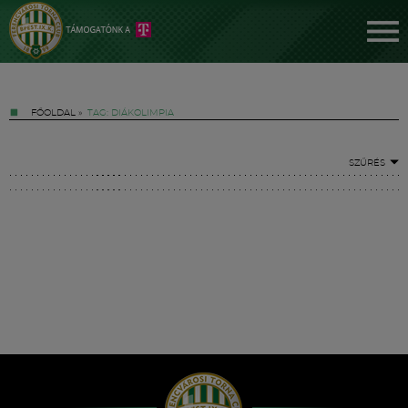
FŐOLDAL
»
TAG: DIÁKOLIMPIA
SZŰRÉS
Jegyek
FM YouTube +
Hírek