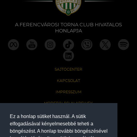
Labdarúgás
Szakosztályok
A FERENCVÁROSI TORNA CLUB HIVATALOS
HONLAPJA
Meccscenter
Klub
SAJTÓCENTER
Szolgáltatások
KAPCSOLAT
IMPRESSZUM
Shop
MODERÁLÁSI ALAPELVEK
HONLAP ADATKEZELÉSI TÁJÉKOZTATÓ
Ez a honlap sütiket használ. A sütik
Közösség
elfogadásával kényelmesebbé teheti a
böngészést. A honlap további böngészésével
A Ferencvárosi Torna Club hivatalos honlapja