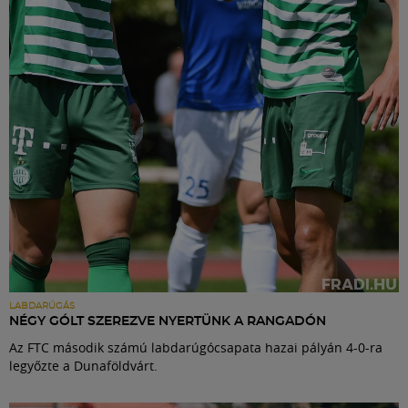
Labdarúgás
Szakosztályok
Meccscenter
Klub
Szolgáltatások
Shop
LABDARÚGÁS
NÉGY GÓLT SZEREZVE NYERTÜNK A RANGADÓN
Az FTC második számú labdarúgócsapata hazai pályán 4-0-ra
Közösség
legyőzte a Dunaföldvárt.