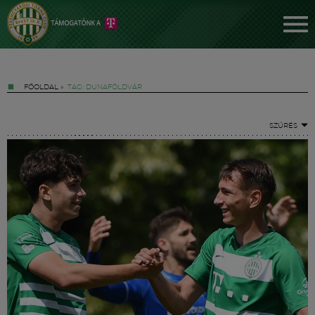
FŐOLDAL
»
TAG: DUNAFÖLDVÁR
SZŰRÉS
Jegyek
FM YouTube +
Hírek