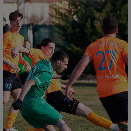
Múzeum
English