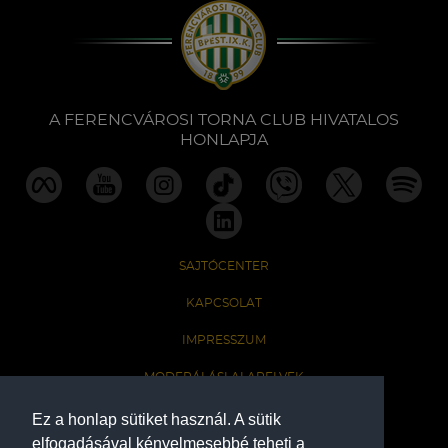
A FERENCVÁROSI TORNA CLUB HIVATALOS
HONLAPJA
SAJTÓCENTER
KAPCSOLAT
IMPRESSZUM
MODERÁLÁSI ALAPELVEK
HONLAP ADATKEZELÉSI TÁJÉKOZTATÓ
Ez a honlap sütiket használ. A sütik
elfogadásával kényelmesebbé teheti a