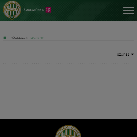
FŐOLDAL
»
TAG: EHF
SZŰRÉS
Jegyek
FM YouTube +
Hírek