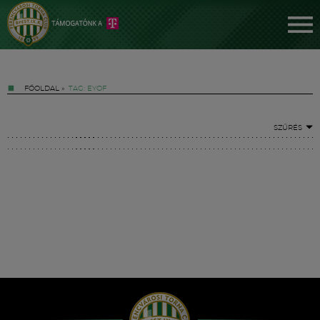
FŐOLDAL
»
TAG: EYOF
SZŰRÉS
Jegyek
FM YouTube +
Hírek